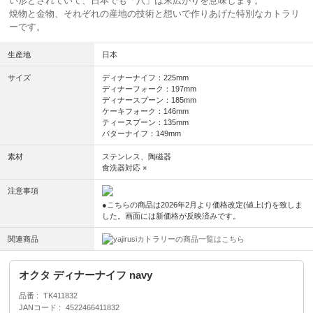
い形とされていて、日本でも「八」は末広がりを意味します。
焼物と金物、それぞれの産地の技術と想いで作りあげた特別なカトラリ
ーです。
生産地
日本
サイズ
ディナーナイフ：225mm
ディナーフォーク：197mm
ディナースプーン：185mm
ケーキフォーク：146mm
ティースプーン：135mm
バターナイフ：149mm
素材
ステンレス、陶磁器
食洗器対応 ×
注意事項
●こちらの商品は2026年2月より価格改定(値上げ)を致しま
した。画面には新価格が反映済みです。
関連商品
カトラリーの商品一覧はこちら
オクタ ディナーナイフ navy
品番
TK411832
JANコード
4522466411832