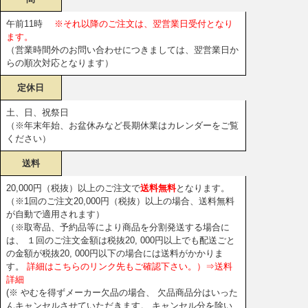
午前11時
※それ以降のご注文は、翌営業日受付となり
ます。
（営業時間外のお問い合わせにつきましては、翌営業日か
らの順次対応となります）
定休日
土、日、祝祭日
（※年末年始、お盆休みなど長期休業はカレンダーをご覧
ください）
送料
20,000円（税抜）以上のご注文で
送料無料
となります。
（※1回のご注文20,000円（税抜）以上の場合、送料無料
が自動で適用されます）
（※取寄品、予約品等により商品を分割発送する場合に
は、 １回のご注文金額は税抜20, 000円以上でも配送ごと
の金額が税抜20, 000円以下の場合には送料がかかりま
す。
詳細はこちらのリンク先もご確認下さい。）⇒送料
詳細
(※ やむを得ずメーカー欠品の場合、 欠品商品分はいった
んキャンセルさせていただきます。 キャンセル分を除い