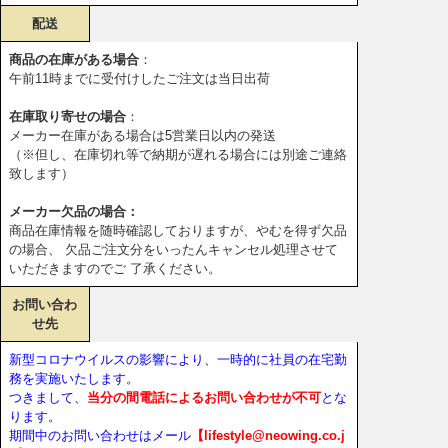
配送
商品の在庫がある場合
：
午前11時までに受付けしたご注文は当日出荷
在庫取り寄せの場合
：
メーカー在庫がある場合は5営業日以内の発送
（※但し、在庫切れ等で納期が遅れる場合には別途ご連絡
致します）
メーカー欠品の場合：
商品在庫情報を随時確認しておりますが、やむを得ず欠品
の場合、 欠品ご注文分をいったんキャンセル処理させて
いただきますのでご 了承ください。
お問い合わ
せ先
新型コロナウイルスの影響により、一時的に社員の在宅勤
務を実施いたします。
つきまして、
当分の間電話によるお問い合わせが不可
とな
ります。
期間中のお問い合わせはメール
【lifestyle@neowing.co.j