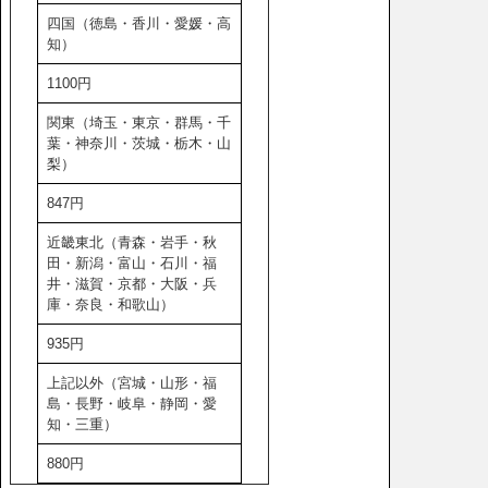
四国（徳島・香川・愛媛・高
知）
1100円
関東（埼玉・東京・群馬・千
葉・神奈川・茨城・栃木・山
梨）
847円
近畿東北（青森・岩手・秋
田・新潟・富山・石川・福
井・滋賀・京都・大阪・兵
庫・奈良・和歌山）
935円
上記以外（宮城・山形・福
島・長野・岐阜・静岡・愛
知・三重）
880円