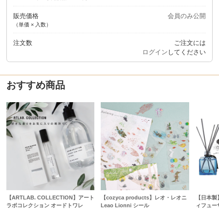
販売価格
会員のみ公開
（単価 × 入数）
注文数
ご注文には
ログイン
してください
おすすめ商品
【ARTLAB. COLLECTION】アート
【cozyca products】レオ・レオニ
【日本製】R
ラボコレクション オードトワレ
Leao Lionni シール
ィフュー