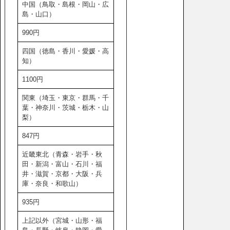
中国（鳥取・島根・岡山・広
島・山口）
990円
四国（徳島・香川・愛媛・高
知）
1100円
関東（埼玉・東京・群馬・千
葉・神奈川・茨城・栃木・山
梨）
847円
近畿東北（青森・岩手・秋
田・新潟・富山・石川・福
井・滋賀・京都・大阪・兵
庫・奈良・和歌山）
935円
上記以外（宮城・山形・福