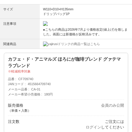
サイズ
W110×D10×H135mm
ドリップバッグ1P
注意事項
●こちらの商品は2026年7月より価格改定(値上げ)を致しま
した。画面には新価格が反映済みです。
関連商品
ドリンクの商品一覧はこちら
カフェ・ド・アニマルズ ほろにが珈琲ブレンド グァテマ
ラブレンド
軽減税率対象
品番
CF709740
JANコード
4515664709740
メーカー品番
CA-01
メーカー希望小売価格
180円
販売価格
会員のみ公開
（単価 × 入数）
注文数
ご注文には
ログイン
してください