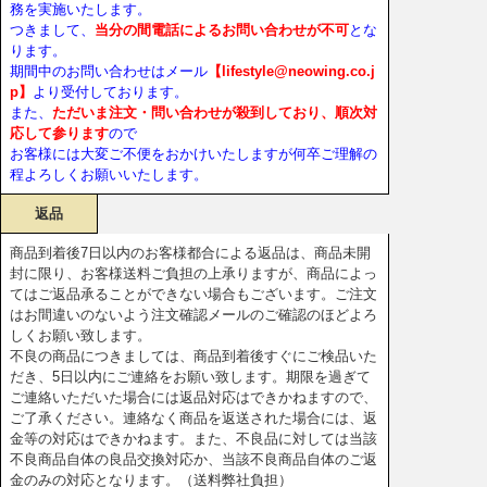
務を実施いたします。
つきまして、
当分の間電話によるお問い合わせが不可
とな
ります。
期間中のお問い合わせはメール
【lifestyle@neowing.co.j
p】
より受付しております。
また、
ただいま注文・問い合わせが殺到しており、順次対
応して参ります
ので
お客様には大変ご不便をおかけいたしますが何卒ご理解の
程よろしくお願いいたします。
返品
商品到着後7日以内のお客様都合による返品は、商品未開
封に限り、お客様送料ご負担の上承りますが、商品によっ
てはご返品承ることができない場合もございます。ご注文
はお間違いのないよう注文確認メールのご確認のほどよろ
しくお願い致します。
不良の商品につきましては、商品到着後すぐにご検品いた
だき、5日以内にご連絡をお願い致します。期限を過ぎて
ご連絡いただいた場合には返品対応はできかねますので、
ご了承ください。連絡なく商品を返送された場合には、返
金等の対応はできかねます。また、不良品に対しては当該
不良商品自体の良品交換対応か、当該不良商品自体のご返
金のみの対応となります。（送料弊社負担）