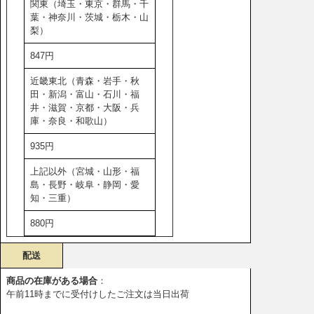
関東（埼玉・東京・群馬・千
葉・神奈川・茨城・栃木・山
梨）
847円
近畿東北（青森・岩手・秋
田・新潟・富山・石川・福
井・滋賀・京都・大阪・兵
庫・奈良・和歌山）
935円
上記以外（宮城・山形・福
島・長野・岐阜・静岡・愛
知・三重）
880円
配送
商品の在庫がある場合
：
午前11時までに受付けしたご注文は当日出荷