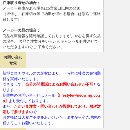
在庫取り寄せの場合
：
メーカー在庫がある場合は5営業日以内の発送
（※但し、在庫切れ等で納期が遅れる場合には別途ご連絡
致します）
メーカー欠品の場合：
商品在庫情報を随時確認しておりますが、やむを得ず欠品
の場合、 欠品ご注文分をいったんキャンセル処理させて
いただきますのでご 了承ください。
お問い合わ
せ先
新型コロナウイルスの影響により、一時的に社員の在宅勤
務を実施いたします。
つきまして、
当分の間電話によるお問い合わせが不可
とな
ります。
期間中のお問い合わせはメール
【lifestyle@neowing.co.j
p】
より受付しております。
また、
ただいま注文・問い合わせが殺到しており、順次対
応して参ります
ので
お客様には大変ご不便をおかけいたしますが何卒ご理解の
程よろしくお願いいたします。