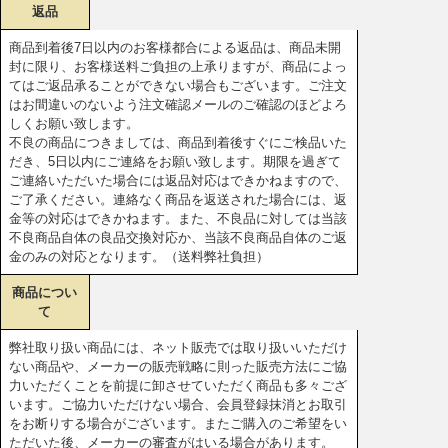
返品
商品到着後7日以内のお客様都合による返品は、商品未開
封に限り、お客様送料ご負担の上承りますが、商品によっ
てはご返品承ることができない場合もございます。ご注文
はお間違いのないよう注文確認メールのご確認のほどよろ
しくお願い致します。
不良の商品につきましては、商品到着後すぐにご検品いた
だき、5日以内にご連絡をお願い致します。期限を過ぎて
ご連絡いただいた場合には返品対応はできかねますので、
ご了承ください。連絡なく商品を返送された場合には、返
金等の対応はできかねます。また、不良品に対しては当該
不良商品自体の良品交換対応か、当該不良商品自体のご返
金のみの対応となります。（送料弊社負担）
商品につい
て
弊社取り扱い商品には、ネット販売では取り扱いいただけ
ない商品や、メーカーの販売戦略に則った販売方法にご協
力いただくことを前提に卸させていただく商品も多々ござ
います。ご協力いただけない場合、会員登録抹消とお取引
をお断りする場合がございます。またご購入のご希望をい
ただいた後、メーカーの審査がはいる場合があります。