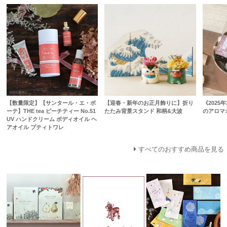
【数量限定】【サンタール・エ・ボ
【迎春・新年のお正月飾りに】折り
《2025
ーテ】THE tea ピーチティー No.51
たたみ背景スタンド 和柄&大波
のアロマ
UV ハンドクリーム ボディオイル ヘ
アオイル プティトワレ
すべてのおすすめ商品を見る