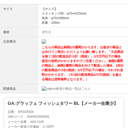
サイズ
【サイズ】
スタッキング時：φ70×H270mm
単体：φ70×H90mm
容量：100ml
素材
ガラス
注意事項
こちらの商品は納期が2週間かかります。お急ぎの商品と
は分けてご発注いただくようお願い致します。「欠品商品
を除く1回の配送合計小計（税抜）」が2万円以下の場合、
規定の送料がかかりますのでご注意ください。 納期2週間
の商品と、納期1週間の商品を分けて配送した場合、1回分
の配送商品の小計(税抜）が2万円以下の場合、それぞれ送
料がかかります。（※1回の配送商品が2万(税抜）を超え
る場合は送料無料となります。）
関連商品
食器の商品一覧はこちら
GA:グラッフェ フィッシュタワー BL【メーカー在庫少】
品番
SP2025926
JANコード
4544632025926
メーカー品番
K04-1330
メーカー希望小売価格
2,700円