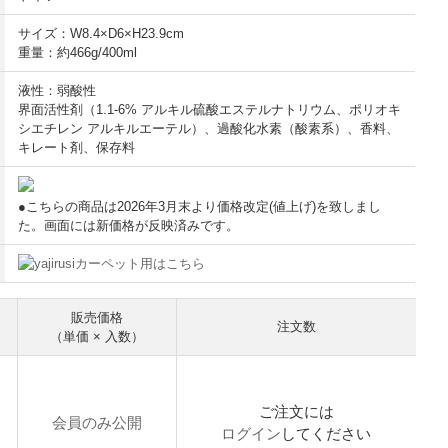
サイズ：W8.4×D6×H23.9cm
重量：約466g/400ml
液性：弱酸性
界面活性剤（1.1-6% アルキル硫酸エステルナトリウム、ポリオキ
シエチレン アルキルエーテル）、過酸化水素（酸素系）、香料、
キレート剤、保存料
●こちらの商品は2026年3月末より価格改定(値上げ)を致しまし
た。画面には新価格が反映済みです。
カーペット用はこちら
販売価格
注文数
（単価 × 入数）
ご注文には
会員のみ公開
ログイン
してください