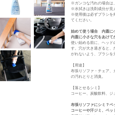
※ガンコな汚れの場合は
※水拭きは洗剤成分が見
※使用後は必ずブラシを
てください。
始めて使う場合 内蓋に
内蓋に小さな穴をあけて
使い始める前に、ヘッドの
す。穴が大き過ぎると、
がれないよう、ブラシを
【用途】
布張りソファ・チェア、
の汚れとりと消臭。
【落とせるシミ】
コーヒー、炭酸飲料、ジ
布張りソファにシミ？ペ
コーヒーや汗ジミ、ペッ