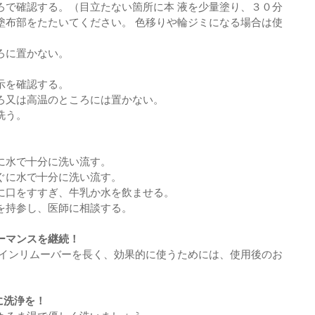
ろで確認する。（目立たない箇所に本 液を少量塗り、３０分
塗布部をたたいてください。 色移りや輪ジミになる場合は使
ろに置かない。
示を確認する。
ろ又は高温のところには置かない。
洗う。
に水で十分に洗い流す。
ぐに水で十分に洗い流す。
に口をすすぎ、牛乳か水を飲ませる。
を持参し、医師に相談する。
ーマンスを継続！
テインリムーバーを長く、効果的に使うためには、使用後のお
に洗浄を！