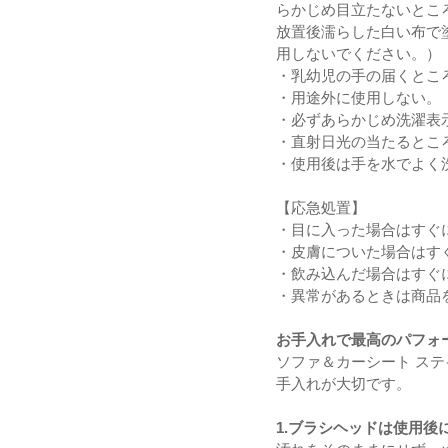
らかじめ目立たないとこ
放置後濡らした白い布で
用しないでください。）
・乳幼児の手の届くとこ
・用途外に使用しない。
・必ずあらかじめ洗濯表
・直射日光の当たるとこ
・使用後は手を水でよく
【応急処置】
・目に入った場合はすぐ
・皮膚についた場合はす
・飲み込んだ場合はすぐ
・異常があるときは商品
お手入れで最高のパフォ
ソファ＆カーシート ス
手入れが大切です。
1.ブラシヘッドは使用後