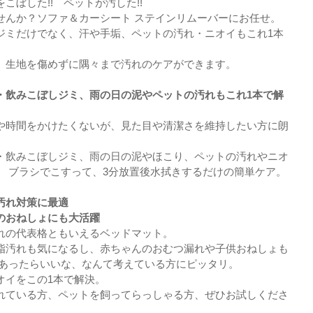
こぼした!! ペットが汚した!!
せんか？ソファ＆カーシート ステインリムーバーにお任せ。
ジミだけでなく、汗や手垢、ペットの汚れ・ニオイもこれ1本
、生地を傷めずに隅々まで汚れのケアができます。
・飲みこぼしジミ、雨の日の泥やペットの汚れもこれ1本で解
や時間をかけたくないが、見た目や清潔さを維持したい方に朗
・飲みこぼしジミ、雨の日の泥やほこり、ペットの汚れやニオ
。 ブラシでこすって、3分放置後水拭きするだけの簡単ケア。
汚れ対策に最適
のおねしょにも大活躍
れの代表格ともいえるベッドマット。
脂汚れも気になるし、赤ちゃんのおむつ漏れや子供おねしょも
があったらいいな、なんて考えている方にピッタリ。
オイをこの1本で解決。
れている方、ペットを飼ってらっしゃる方、ぜひお試しくださ