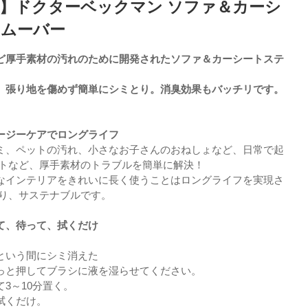
mann】ドクターベックマン ソファ＆カーシ
リムーバー
ど厚手素材の汚れのために開発されたソファ＆カーシートステ
、張り地を傷めず簡単にシミとり。消臭効果もバッチリです。
ージーケアでロングライフ
ミ、ペットの汚れ、小さなお子さんのおねしょなど、日常で起
ットなど、厚手素材のトラブルを簡単に解決！
なインテリアをきれいに長く使うことはロングライフを実現さ
なり、サステナブルです。
て、待って、拭くだけ
という間にシミ消えた
っと押してブラシに液を湿らせてください。
3～10分置く。
拭くだけ。