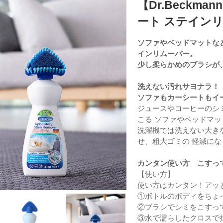
【Dr.Beck
ート ステイン
ソファやベッドマットな
インリムーバー。
少し柔らかめのブラシが
洗えない汚れサヨナラ！
ソファもカーシートもイ
ジュースやコーヒーのシ
こる ソファやベッドマ
洗濯機では洗えない大き
せ、粗大ゴミの 軽減に
カンタン使い方 こすっ
【使い方】
使い方はカンタン！アッ
①ボトルのボディをちょ
②ブラシでシミをこすって
③水で濡らしたクロスで