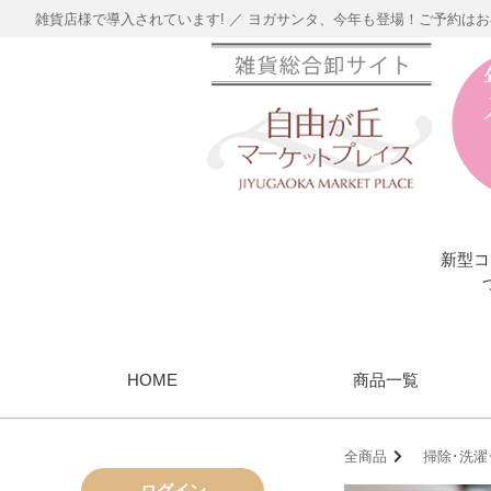
雑貨店様で導入されています! ／ ヨガサンタ、今年も登場！ご予約は
新型コ
HOME
商品一覧
全商品
掃除･洗濯
ログイン