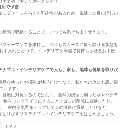
ぬるま湯で優しく洗いましょう。
場所で保管
品にダメージを与える可能性があるため、風通しの良い涼しい
。
た状態で収納することで、いつでも気持ちよく使えます。
パフォーマンスを維持し、汚れもスムーズに取り除ける状態を
のお手入れひとつで、インテリアを清潔で長持ちさせるお手伝
テナブル・インテリアケアで人も、家も、地球も健康を取り戻
薬品を使ったお掃除は地球だけでなく、私たちの体にも悪い影
っています。
。自然に対抗するのではなく、自然の摂理に則った水やバクテ
や、物をロングライフにすることでゴミの削減に貢献したり、
り、 室内空気質をアップして人の健康に貢献したりなど、
をとり戻すサステナブル・インテリアケアをはじめましょう。
ドイツ