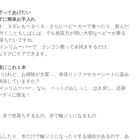
守ってあげたい
ずに簡単お手入れ
き、ヨダレもベタベタ。さらにベビーカーで食べたり、飲んだ
が付くこともしばしば、でも免疫力が弱い大切なベビーが乗る
に保ちたいですね。
テインリムーバーで、ゴシゴシ擦って水拭きするだけ。
らラクにケアできます。
策にこれ１本
いけれど、お掃除が大変…。布張りソファやカーシートに染み
解決していますか？
テインリムーバー」なら、ペットのおしっこ、はき戻し、足跡
ーディに除去！
、水で色落ちするもの、水で輪ジミになるもの
ちしたり、水だけで輪ジミになったりする場合があるので、あ