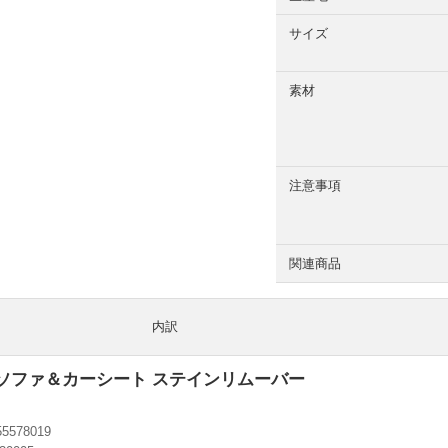
サイズ
素材
注意事項
関連商品
内訳
ン ソファ＆カーシート ステインリムーバー
55578019