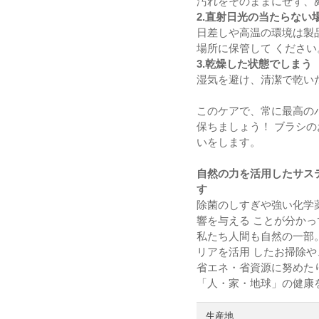
汚れをそのままにせず、
2.直射日光の当たらない
日差しや高温の環境は製
場所に保管して ください
3.乾燥した状態でしまう
湿気を避け、清潔で乾い
このケアで、常に最高の
保ちましょう！ ブラシ
いをします。
自然の力を活用したサス
す
除菌のしすぎや強い化学
響を与える ことが分か
私たち人間も自然の一部
リアを活用 したお掃除
省エネ・省資源に努めた
「人・家・地球」の健康
生産地