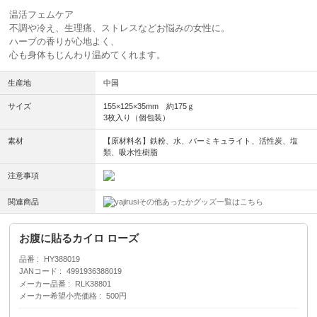
温活フェムケア
不調や冷え、生理痛、ストレスなどお悩みの女性に。
ハーブの香りが心地よく、
心も身体もじんわり温めてくれます。
生産地
中国
サイズ
155×125×35mm 約175ｇ
3枚入り（個包装）
素材
【原材料名】鉄粉、水、バーミキュライト、活性炭、塩
類、吸水性樹脂
注意事項
関連商品
その他あったかグッズ一覧はこちら
お腹に貼るカイロ ローズ
品番
HY388019
JANコード
4991936388019
メーカー品番
RLK38801
メーカー希望小売価格
500円