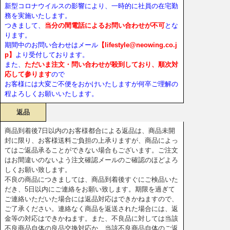
新型コロナウイルスの影響により、一時的に社員の在宅勤
務を実施いたします。
つきまして、
当分の間電話によるお問い合わせが不可
とな
ります。
期間中のお問い合わせはメール
【lifestyle@neowing.co.j
p】
より受付しております。
また、
ただいま注文・問い合わせが殺到しており、順次対
応して参ります
ので
お客様には大変ご不便をおかけいたしますが何卒ご理解の
程よろしくお願いいたします。
返品
商品到着後7日以内のお客様都合による返品は、商品未開
封に限り、お客様送料ご負担の上承りますが、商品によっ
てはご返品承ることができない場合もございます。ご注文
はお間違いのないよう注文確認メールのご確認のほどよろ
しくお願い致します。
不良の商品につきましては、商品到着後すぐにご検品いた
だき、5日以内にご連絡をお願い致します。期限を過ぎて
ご連絡いただいた場合には返品対応はできかねますので、
ご了承ください。連絡なく商品を返送された場合には、返
金等の対応はできかねます。また、不良品に対しては当該
不良商品自体の良品交換対応か、当該不良商品自体のご返