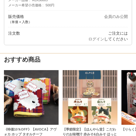
メーカー希望小売価格
500円
販売価格
会員のみ公開
（単価 × 入数）
注文数
ご注文には
ログイン
してください
おすすめ商品
《特価10％OFF》【AVOCA】アヴ
【季節限定】【ほんやら堂】こだわ
【りらく
ォカ ホップ タオルチーフ
りのお味噌汁 赤みそ&白みそ ほっと