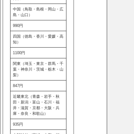
中国（鳥取・島根・岡山・広
島・山口）
990円
四国（徳島・香川・愛媛・高
知）
1100円
関東（埼玉・東京・群馬・千
葉・神奈川・茨城・栃木・山
梨）
847円
近畿東北（青森・岩手・秋
田・新潟・富山・石川・福
井・滋賀・京都・大阪・兵
庫・奈良・和歌山）
935円