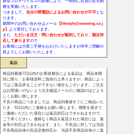
新型コロナウイルスの影響により、一時的に社員の在宅勤
務を実施いたします。
つきまして、
当分の間電話によるお問い合わせが不可
とな
ります。
期間中のお問い合わせはメール
【lifestyle@neowing.co.j
p】
より受付しております。
また、
ただいま注文・問い合わせが殺到しており、順次対
応して参ります
ので
お客様には大変ご不便をおかけいたしますが何卒ご理解の
程よろしくお願いいたします。
返品
商品到着後7日以内のお客様都合による返品は、商品未開
封に限り、お客様送料ご負担の上承りますが、商品によっ
てはご返品承ることができない場合もございます。ご注文
はお間違いのないよう注文確認メールのご確認のほどよろ
しくお願い致します。
不良の商品につきましては、商品到着後すぐにご検品いた
だき、5日以内にご連絡をお願い致します。期限を過ぎて
ご連絡いただいた場合には返品対応はできかねますので、
ご了承ください。連絡なく商品を返送された場合には、返
金等の対応はできかねます。また、不良品に対しては当該
不良商品自体の良品交換対応か、当該不良商品自体のご返