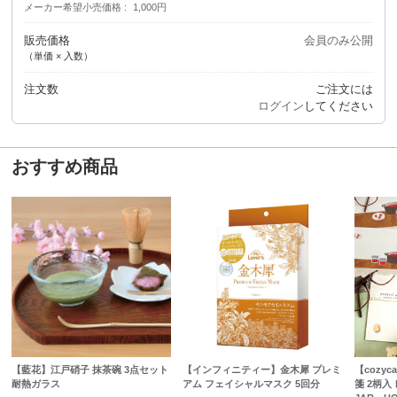
メーカー希望小売価格
1,000円
販売価格
会員のみ公開
（単価 × 入数）
注文数
ご注文には
ログイン
してください
おすすめ商品
【藍花】江戸硝子 抹茶碗 3点セット
【インフィニティー】金木犀 プレミ
【cozyc
耐熱ガラス
アム フェイシャルマスク 5回分
箋 2柄入