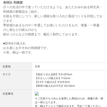
表現社 和雑貨
日々の生活の中で使っていただけるような、あたたかみのある和文具・
和雑貨の新製品をご紹介。
伝統を大切にしつつ、新しい感覚を取り入れた製品づくりを目指してお
ります。
季節感のあるものや一年通してお使いいただけるもの、便箋・一筆箋・
のし袋などの紙ものから
紙せっけんなどの雑貨まで、幅広く制作しております。
■財布&小銭入れ
お土産におすすめの和雑貨です。
※色・柄は一例です。
生産地
日本
サイズ
【花ゆうぜん合財】9.5×18.5cm
【やさしい小銭入れ】7×11cm
【2.5寸 小銭入れ】9.5×9.5cm
【和布小銭入れ(2.5寸)】10×10cm
注意事項
※ご注意※ちりめんを使用した商品のため、画像の色・柄
は一例となります。
色・柄はアソートで納品されます。予めご了承ください。