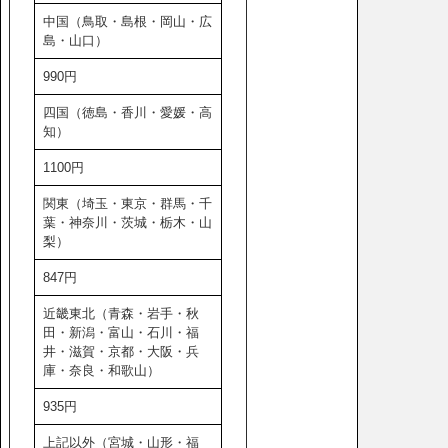
中国（鳥取・島根・岡山・広
島・山口）
990円
四国（徳島・香川・愛媛・高
知）
1100円
関東（埼玉・東京・群馬・千
葉・神奈川・茨城・栃木・山
梨）
847円
近畿東北（青森・岩手・秋
田・新潟・富山・石川・福
井・滋賀・京都・大阪・兵
庫・奈良・和歌山）
935円
上記以外（宮城・山形・福