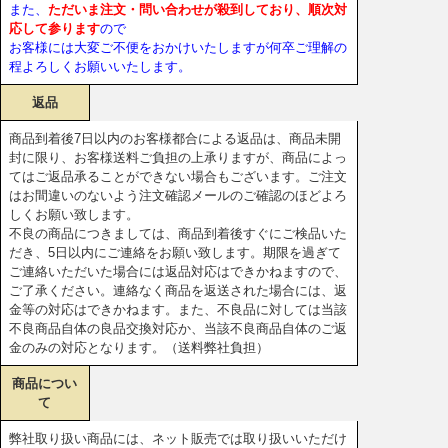
また、
ただいま注文・問い合わせが殺到しており、順次対
応して参ります
ので
お客様には大変ご不便をおかけいたしますが何卒ご理解の
程よろしくお願いいたします。
返品
商品到着後7日以内のお客様都合による返品は、商品未開
封に限り、お客様送料ご負担の上承りますが、商品によっ
てはご返品承ることができない場合もございます。ご注文
はお間違いのないよう注文確認メールのご確認のほどよろ
しくお願い致します。
不良の商品につきましては、商品到着後すぐにご検品いた
だき、5日以内にご連絡をお願い致します。期限を過ぎて
ご連絡いただいた場合には返品対応はできかねますので、
ご了承ください。連絡なく商品を返送された場合には、返
金等の対応はできかねます。また、不良品に対しては当該
不良商品自体の良品交換対応か、当該不良商品自体のご返
金のみの対応となります。（送料弊社負担）
商品につい
て
弊社取り扱い商品には、ネット販売では取り扱いいただけ