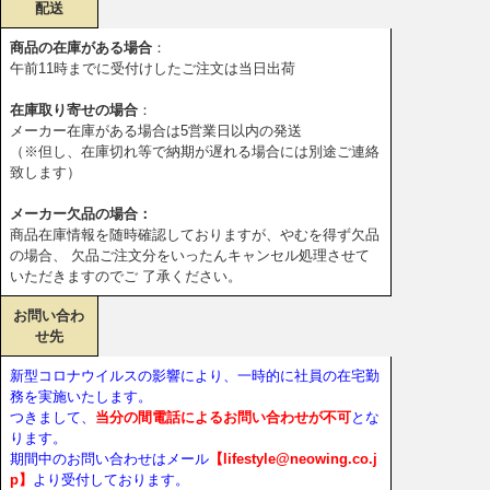
配送
商品の在庫がある場合
：
午前11時までに受付けしたご注文は当日出荷
在庫取り寄せの場合
：
メーカー在庫がある場合は5営業日以内の発送
（※但し、在庫切れ等で納期が遅れる場合には別途ご連絡
致します）
メーカー欠品の場合：
商品在庫情報を随時確認しておりますが、やむを得ず欠品
の場合、 欠品ご注文分をいったんキャンセル処理させて
いただきますのでご 了承ください。
お問い合わ
せ先
新型コロナウイルスの影響により、一時的に社員の在宅勤
務を実施いたします。
つきまして、
当分の間電話によるお問い合わせが不可
とな
ります。
期間中のお問い合わせはメール
【lifestyle@neowing.co.j
p】
より受付しております。