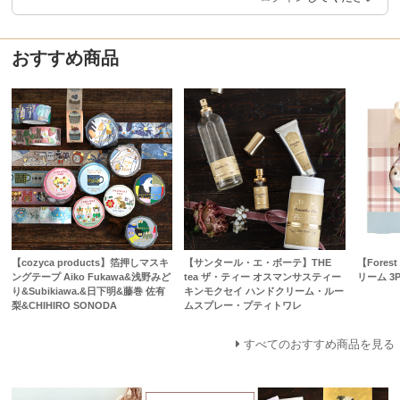
おすすめ商品
【cozyca products】箔押しマスキ
【サンタール・エ・ボーテ】THE
【Fore
ングテープ Aiko Fukawa&浅野みど
tea ザ・ティー オスマンサスティー
リーム 3
り&Subikiawa.&日下明&藤巻 佐有
キンモクセイ ハンドクリーム・ルー
梨&CHIHIRO SONODA
ムスプレー・プティトワレ
すべてのおすすめ商品を見る