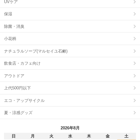
UVケア
保湿
除菌・消臭
小花柄
ナチュラルソープ(マルセイユ石鹸)
飲食店・カフェ向け
アウトドア
上代500円以下
エコ・アップサイクル
夏・涼感グッズ
2026年8月
日
月
火
水
木
金
土