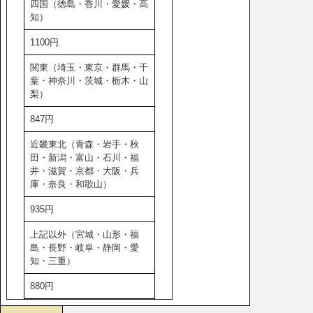
四国（徳島・香川・愛媛・高
知）
1100円
関東（埼玉・東京・群馬・千
葉・神奈川・茨城・栃木・山
梨）
847円
近畿東北（青森・岩手・秋
田・新潟・富山・石川・福
井・滋賀・京都・大阪・兵
庫・奈良・和歌山）
935円
上記以外（宮城・山形・福
島・長野・岐阜・静岡・愛
知・三重）
880円