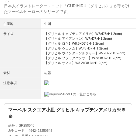
す。
日本人イラストレーターユニット「GURIHIRU（グリヒル）」が手がけ
たマーベルヒーローのシリーズです。
生産地
中国
サイズ
【グリヒル キャプテンアメリカ】W7×D7×H1.2(cm)
【グリヒル アイアンマン】W7×D7×H1.2(cm)
【グリヒル ロキ】W8.5×D7.5×H1.2(cm)
【グリヒル ヴェノム】W8.5×D7×H1.2(cm)
【グリヒル ウインターソルジャー】W7×D7×H1.2(cm)
【グリヒル ブラックパンサー】W7×D8.6×H1.2(cm)
【グリヒル サノス】W8.2×D8.3×H1.2(cm)
素材
磁器
注意事項
MARVELの一覧はこちら
マーベル スクエア小皿 グリヒル キャプテンアメリカ※※
※
品番
SR250548
JANコード
4942423250548
メーカー品番
SAN3117-1