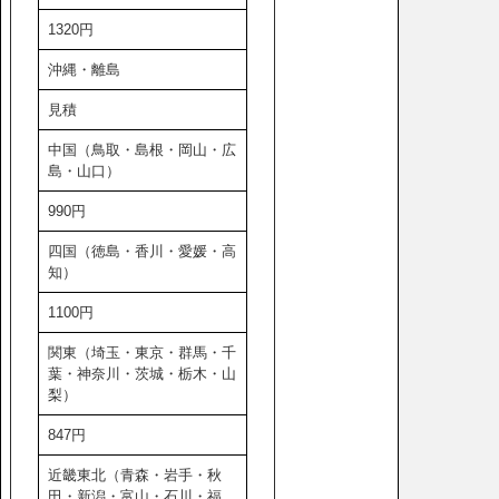
1320円
沖縄・離島
見積
中国（鳥取・島根・岡山・広
島・山口）
990円
四国（徳島・香川・愛媛・高
知）
1100円
関東（埼玉・東京・群馬・千
葉・神奈川・茨城・栃木・山
梨）
847円
近畿東北（青森・岩手・秋
田・新潟・富山・石川・福