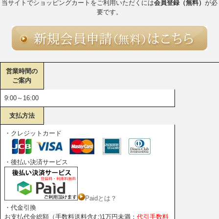
当サイトでショッピングカートをご利用いただくには
会員登録（無料）
が必
要です。
営業時間の
ご案内
9:00～16:00
支払方法
・クレジットカード
・後払い決済サービス
Paidとは？
・代金引換
お支払代金総額（手数料送料含む)1万円未満：
代引手数料