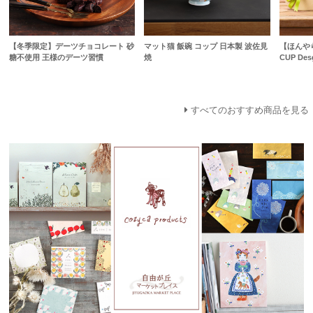
【冬季限定】デーツチョコレート 砂
マット猫 飯碗 コップ 日本製 波佐見
【ほんや
糖不使用 王様のデーツ習慣
焼
CUP Des
すべてのおすすめ商品を見る