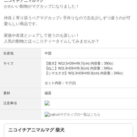
ニコイチアニマルマグ
かわいい動物がマグカップになりました！
仲良く寄り添うペアマグカップ♪ 手作りなので左右少しずつ違うのが可
愛らしい商品です。
家族や友達とシェアして使うのも楽しい！
人気の動物とほっこりティータイムしてみませんか？
生産地
中国
サイズ
【柴犬】W12.5×D9×H9.7(cm) 内容量：390cc
【ねこ】W11.8×D9×H9.3(cm) 内容量：345cc
【シマエナガ】W11.8×D9×H9.3(cm) 内容量：345cc
セット内容：マグ(2)
素材
磁器
注意事項
マグカップの一覧はこちら
ニコイチアニマルマグ 柴犬