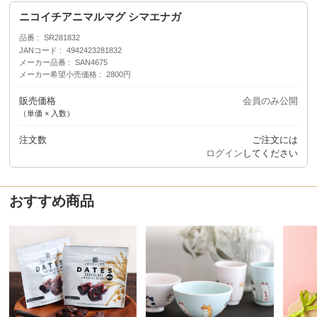
ニコイチアニマルマグ シマエナガ
品番
SR281832
JANコード
4942423281832
メーカー品番
SAN4675
メーカー希望小売価格
2800円
販売価格
会員のみ公開
（単価 × 入数）
注文数
ご注文には
ログイン
してください
おすすめ商品