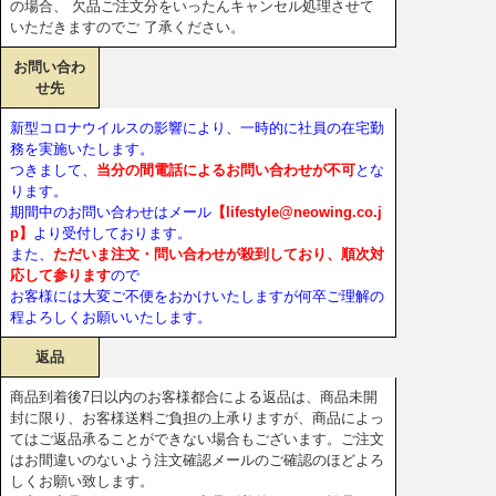
の場合、 欠品ご注文分をいったんキャンセル処理させて
いただきますのでご 了承ください。
お問い合わ
せ先
新型コロナウイルスの影響により、一時的に社員の在宅勤
務を実施いたします。
つきまして、
当分の間電話によるお問い合わせが不可
とな
ります。
期間中のお問い合わせはメール
【lifestyle@neowing.co.j
p】
より受付しております。
また、
ただいま注文・問い合わせが殺到しており、順次対
応して参ります
ので
お客様には大変ご不便をおかけいたしますが何卒ご理解の
程よろしくお願いいたします。
返品
商品到着後7日以内のお客様都合による返品は、商品未開
封に限り、お客様送料ご負担の上承りますが、商品によっ
てはご返品承ることができない場合もございます。ご注文
はお間違いのないよう注文確認メールのご確認のほどよろ
しくお願い致します。