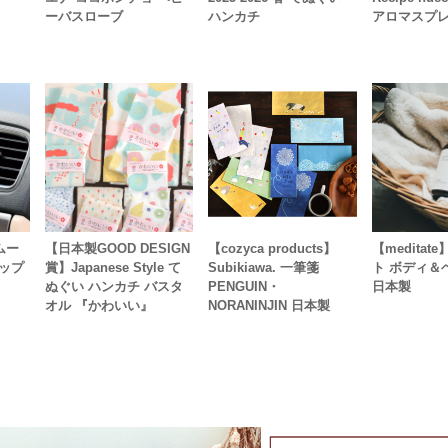
ーバスローブ
ハンカチ
アロマスプ
ムー
【日本製GOOD DESIGN
【cozyca products】
【medita
ップ
賞】Japanese Style て
Subikiawa. 一筆箋
ト ボディ＆
ぬぐい ハンカチ バスタ
PENGUIN・
日本製
オル 『かわいい』
NORANINJIN 日本製