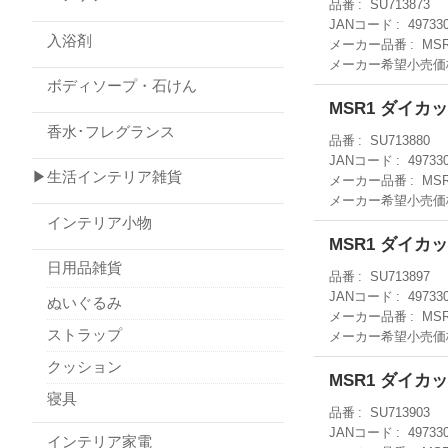
品番
SU713873
JANコード
49733
入浴剤
メーカー品番
MS
メーカー希望小売価
ボディソープ・石けん
MSR1 ダイ
香水･フレグランス
品番
SU713880
JANコード
49733
▶生活インテリア雑貨
メーカー品番
MS
メーカー希望小売価
インテリア小物
MSR1 ダイカ
日用品雑貨
品番
SU713897
JANコード
49733
ぬいぐるみ
メーカー品番
MS
ストラップ
メーカー希望小売価
クッション
MSR1 ダイ
寝具
品番
SU713903
JANコード
49733
インテリア家電