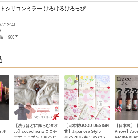
カットシリコンミラー けろけろけろっぴ
07713941
R1
格
900円
品
【洗うほどに膨らむタオ
【日本製GOOD DESIGN
【日本製】【G
 ホ
ル】cocochiena ココチ
賞】Japanese Style
Arrow】Aro
エナ ココポンチョ ベビ
2025 2026 春 てぬぐい
Recipe n