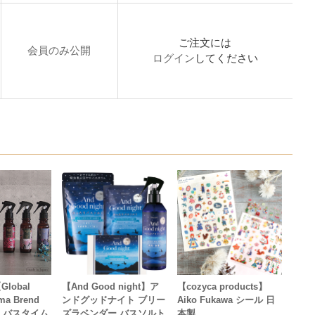
ご注文には
会員のみ公開
ログイン
してください
lobal
【And Good night】ア
【cozyca products】
ma Brend
ンドグッドナイト ブリー
Aiko Fukawa シール 日
uec バスタイム
ズラベンダー バスソルト
本製