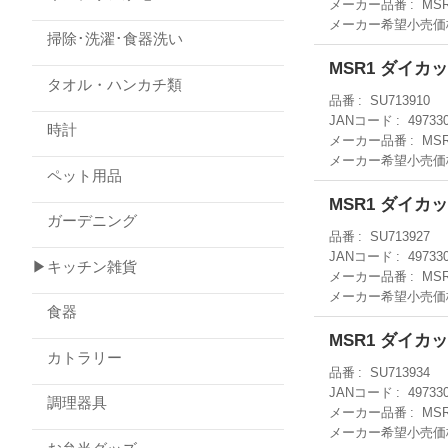
メーカー品番
MS
メーカー希望小売価
掃除･洗濯･食器洗い
MSR1 ダイ
タオル・ハンカチ類
品番
SU713910
JANコード
49733
時計
メーカー品番
MS
メーカー希望小売価
ペット用品
MSR1 ダイ
ガーデニング
品番
SU713927
JANコード
49733
▶キッチン雑貨
メーカー品番
MS
メーカー希望小売価
食器
MSR1 ダイ
カトラリー
品番
SU713934
JANコード
49733
調理器具
メーカー品番
MS
メーカー希望小売価