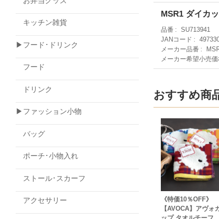
お弁当グッズ
MSR1 ダイ
キッチン雑貨
品番
SU713941
JANコード
49733
▶フード･ドリンク
メーカー品番
MS
メーカー希望小売価
フード
ドリンク
おすすめ商
▶ファッション小物
バッグ
ポーチ･小物入れ
ストール･スカーフ
《特価10％OFF》
アクセサリー
【AVOCA】アヴォカ
ップ タオルチーフ