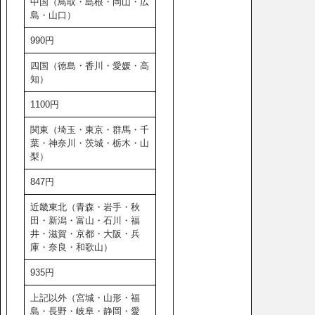
中国（鳥取・島根・岡山・広
島・山口）
990円
四国（徳島・香川・愛媛・高
知）
1100円
関東（埼玉・東京・群馬・千
葉・神奈川・茨城・栃木・山
梨）
847円
近畿東北（青森・岩手・秋
田・新潟・富山・石川・福
井・滋賀・京都・大阪・兵
庫・奈良・和歌山）
935円
上記以外（宮城・山形・福
島・長野・岐阜・静岡・愛