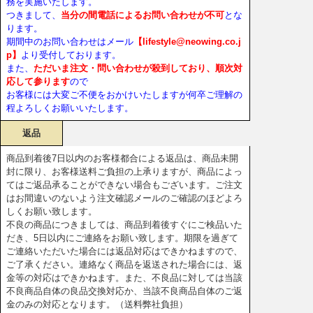
務を実施いたします。
つきまして、
当分の間電話によるお問い合わせが不可
とな
ります。
期間中のお問い合わせはメール
【lifestyle@neowing.co.j
p】
より受付しております。
また、
ただいま注文・問い合わせが殺到しており、順次対
応して参ります
ので
お客様には大変ご不便をおかけいたしますが何卒ご理解の
程よろしくお願いいたします。
返品
商品到着後7日以内のお客様都合による返品は、商品未開
封に限り、お客様送料ご負担の上承りますが、商品によっ
てはご返品承ることができない場合もございます。ご注文
はお間違いのないよう注文確認メールのご確認のほどよろ
しくお願い致します。
不良の商品につきましては、商品到着後すぐにご検品いた
だき、5日以内にご連絡をお願い致します。期限を過ぎて
ご連絡いただいた場合には返品対応はできかねますので、
ご了承ください。連絡なく商品を返送された場合には、返
金等の対応はできかねます。また、不良品に対しては当該
不良商品自体の良品交換対応か、当該不良商品自体のご返
金のみの対応となります。（送料弊社負担）