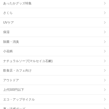
あったかグッズ特集
さくら
UVケア
保湿
除菌・消臭
小花柄
ナチュラルソープ(マルセイユ石鹸)
飲食店・カフェ向け
アウトドア
上代500円以下
エコ・アップサイクル
夏・涼感グッズ