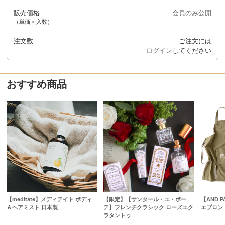
販売価格
会員のみ公開
（単価 × 入数）
注文数
ご注文には
ログイン
してください
おすすめ商品
【meditate】メディテイト ボディ
【限定】【サンタール・エ・ボー
【AND P
＆ヘアミスト 日本製
テ】フレンチクラシック ローズエク
エプロン
ラタントゥ