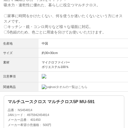
吸水力・速乾性に優れた、暮らしに役立つマルチクロス。
〇家事に時間をかけたくない、何を使うか迷いたくないという方にオス
スメです。
〇キッチン・鏡・コンロ周りなど様々な場面に対応。
〇5色組のため、色ごとに用途を分けてお使いいただけます。
生産地
中国
サイズ
約30×30cm
素材
マイクロファイバー
ポリエステル100％
注意事項
関連商品
タオルの一覧はこちら
マルチユースクロス マルチクロス5P MU-591
品番
NS454814
JANコード
4975942454814
メーカー品番
401450
メーカー希望小売価格
500円