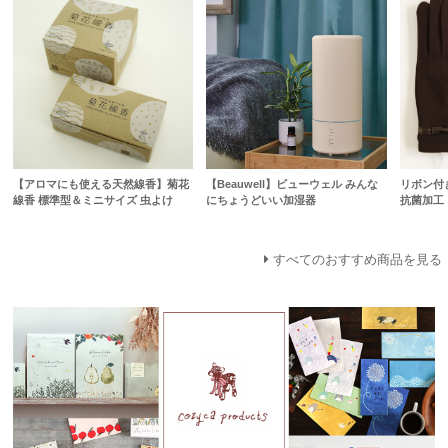
【アロマにも使える天然線香】菊花
【Beauwell】ビューウェル みんな
リボン付
線香 標準型＆ミニサイズ 虫よけ
にちょうどいい加湿器
抗菌加工
すべてのおすすめ商品を見る