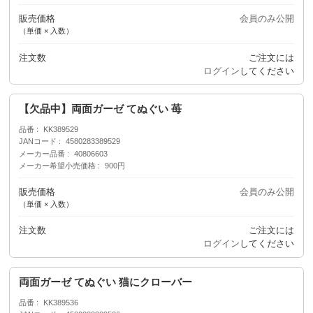
販売価格
会員のみ公開
（単価 × 入数）
注文数
ご注文には
ログイン
してください
【欠品中】両面ガーゼ てぬぐい 苺
品番
KK389529
JANコード
4580283389529
メーカー品番
40806603
メーカー希望小売価格
900円
販売価格
会員のみ公開
（単価 × 入数）
注文数
ご注文には
ログイン
してください
両面ガーゼ てぬぐい 猫にクローバー
品番
KK389536