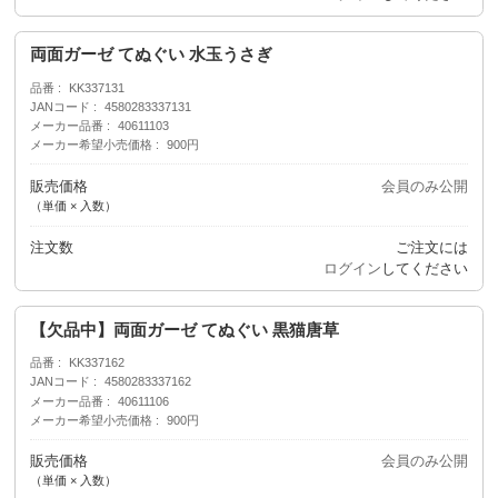
両面ガーゼ てぬぐい 水玉うさぎ
品番
KK337131
JANコード
4580283337131
メーカー品番
40611103
メーカー希望小売価格
900円
販売価格
会員のみ公開
（単価 × 入数）
注文数
ご注文には
ログイン
してください
【欠品中】両面ガーゼ てぬぐい 黒猫唐草
品番
KK337162
JANコード
4580283337162
メーカー品番
40611106
メーカー希望小売価格
900円
販売価格
会員のみ公開
（単価 × 入数）