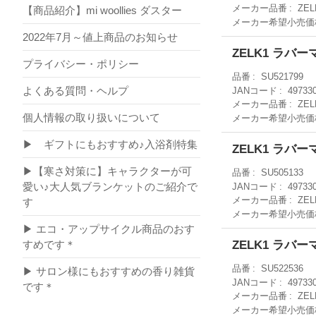
メーカー品番
ZEL
【商品紹介】mi woollies ダスター
メーカー希望小売価
2022年7月～値上商品のお知らせ
ZELK1 ラバ
プライバシー・ポリシー
品番
SU521799
よくある質問・ヘルプ
JANコード
49733
メーカー品番
ZEL
個人情報の取り扱いについて
メーカー希望小売価
▶ ギフトにもおすすめ♪入浴剤特集
ZELK1 ラバ
▶【寒さ対策に】キャラクターが可
品番
SU505133
愛い♪大人気ブランケットのご紹介で
JANコード
49733
メーカー品番
ZEL
す
メーカー希望小売価
▶ エコ・アップサイクル商品のおす
ZELK1 ラ
すめです＊
品番
SU522536
▶ サロン様にもおすすめの香り雑貨
JANコード
49733
です＊
メーカー品番
ZEL
メーカー希望小売価