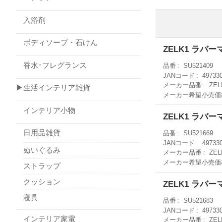
入浴剤
ボディソープ・石けん
ZELK1 ラバ
香水･フレグランス
品番
SU521409
JANコード
49733
メーカー品番
ZEL
▶生活インテリア雑貨
メーカー希望小売価
インテリア小物
ZELK1 ラ
日用品雑貨
品番
SU521669
JANコード
49733
ぬいぐるみ
メーカー品番
ZEL
メーカー希望小売価
ストラップ
クッション
ZELK1 ラバ
寝具
品番
SU521683
JANコード
49733
インテリア家電
メーカー品番
ZEL