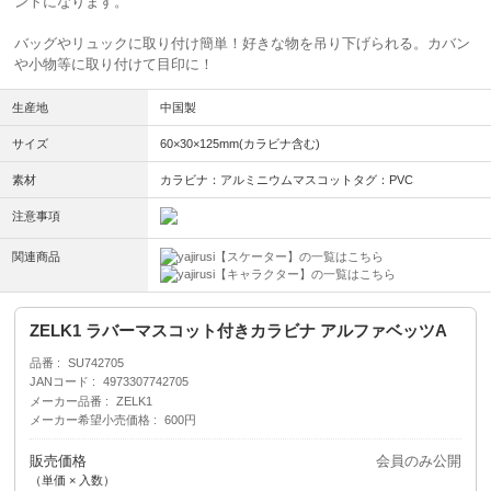
ントになります。
バッグやリュックに取り付け簡単！好きな物を吊り下げられる。カバン
や小物等に取り付けて目印に！
生産地
中国製
サイズ
60×30×125mm(カラビナ含む)
素材
カラビナ：アルミニウムマスコットタグ：PVC
注意事項
関連商品
【スケーター】の一覧はこちら
【キャラクター】の一覧はこちら
ZELK1 ラバーマスコット付きカラビナ アルファベッツA
品番
SU742705
JANコード
4973307742705
メーカー品番
ZELK1
メーカー希望小売価格
600円
販売価格
会員のみ公開
（単価 × 入数）