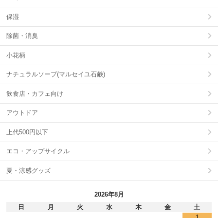
保湿
除菌・消臭
小花柄
ナチュラルソープ(マルセイユ石鹸)
飲食店・カフェ向け
アウトドア
上代500円以下
エコ・アップサイクル
夏・涼感グッズ
2026年8月
日
月
火
水
木
金
土
1