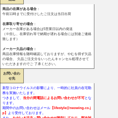
商品の在庫がある場合
：
午前11時までに受付けしたご注文は当日出荷
在庫取り寄せの場合
：
メーカー在庫がある場合は5営業日以内の発送
（※但し、在庫切れ等で納期が遅れる場合には別途ご連絡
致します）
メーカー欠品の場合：
商品在庫情報を随時確認しておりますが、やむを得ず欠品
の場合、 欠品ご注文分をいったんキャンセル処理させて
いただきますのでご 了承ください。
お問い合わ
せ先
新型コロナウイルスの影響により、一時的に社員の在宅勤
務を実施いたします。
つきまして、
当分の間電話によるお問い合わせが不可
とな
ります。
期間中のお問い合わせはメール
【lifestyle@neowing.co.j
p】
より受付しております。
また、
ただいま注文・問い合わせが殺到しており、順次対