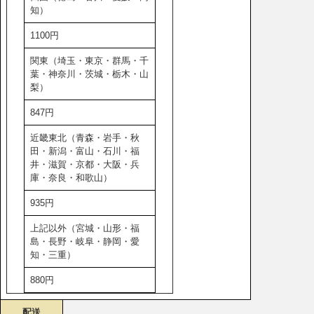
知）
1100円
関東（埼玉・東京・群馬・千
葉・神奈川・茨城・栃木・山
梨）
847円
近畿東北（青森・岩手・秋
田・新潟・富山・石川・福
井・滋賀・京都・大阪・兵
庫・奈良・和歌山）
935円
上記以外（宮城・山形・福
島・長野・岐阜・静岡・愛
知・三重）
880円
配送