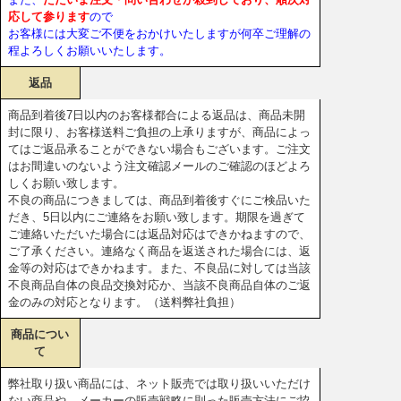
応して参ります
ので
お客様には大変ご不便をおかけいたしますが何卒ご理解の
程よろしくお願いいたします。
返品
商品到着後7日以内のお客様都合による返品は、商品未開
封に限り、お客様送料ご負担の上承りますが、商品によっ
てはご返品承ることができない場合もございます。ご注文
はお間違いのないよう注文確認メールのご確認のほどよろ
しくお願い致します。
不良の商品につきましては、商品到着後すぐにご検品いた
だき、5日以内にご連絡をお願い致します。期限を過ぎて
ご連絡いただいた場合には返品対応はできかねますので、
ご了承ください。連絡なく商品を返送された場合には、返
金等の対応はできかねます。また、不良品に対しては当該
不良商品自体の良品交換対応か、当該不良商品自体のご返
金のみの対応となります。（送料弊社負担）
商品につい
て
弊社取り扱い商品には、ネット販売では取り扱いいただけ
ない商品や、メーカーの販売戦略に則った販売方法にご協