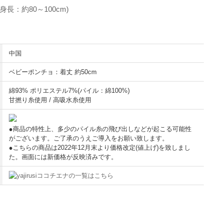
長：約80～100cm)
中国
ベビーポンチョ：着丈 約50cm
綿93% ポリエステル7%(パイル：綿100%)
甘撚り糸使用 / 高吸水糸使用
●商品の特性上、多少のパイル糸の飛び出しなどが起こる可能性
がございます。ご了承のうえご導入をお願い致します。
●こちらの商品は2022年12月末より価格改定(値上げ)を致しまし
た。画面には新価格が反映済みです。
ココチエナの一覧はこちら