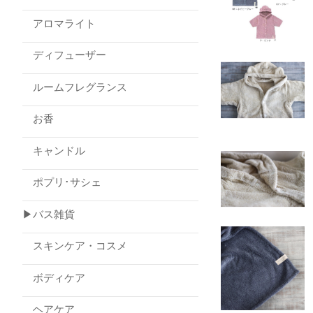
アロマライト
ディフューザー
ルームフレグランス
お香
キャンドル
ポプリ･サシェ
▶バス雑貨
スキンケア・コスメ
ボディケア
ヘアケア