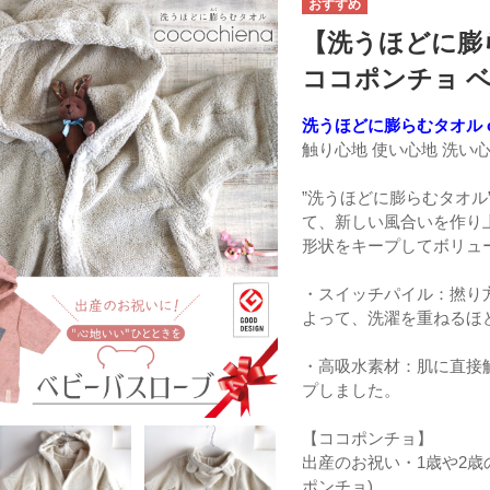
【洗うほどに膨ら
ココポンチョ 
洗うほどに膨らむタオル coc
触り心地 使い心地 洗い
”洗うほどに膨らむタオ
て、新しい風合いを作り
形状をキープしてボリュ
・スイッチパイル：撚り
よって、洗濯を重ねるほ
・高吸水素材：肌に直接
プしました。
【ココポンチョ】
出産のお祝い・1歳や2
ポンチョ)