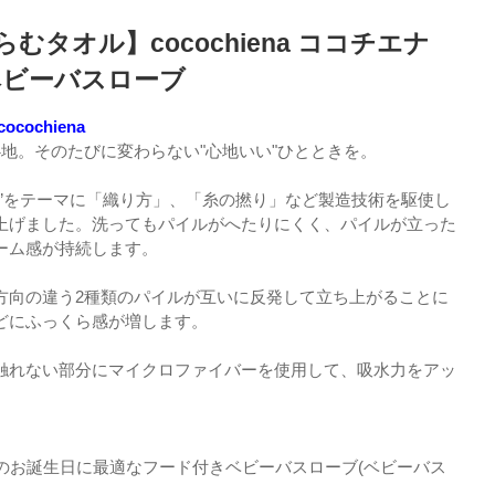
むタオル】cocochiena ココチエナ
ベビーバスローブ
ochiena
心地。そのたびに変わらない"心地いい"ひとときを。
ル”をテーマに「織り方」、「糸の撚り」など製造技術を駆使し
上げました。洗ってもパイルがへたりにくく、パイルが立った
ーム感が持続します。
方向の違う2種類のパイルが互いに反発して立ち上がることに
どにふっくら感が増します。
触れない部分にマイクロファイバーを使用して、吸水力をアッ
歳のお誕生日に最適なフード付きベビーバスローブ(ベビーバス