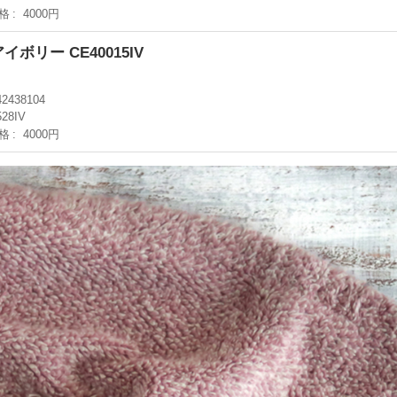
格
4000円
ボリー CE40015IV
42438104
528IV
格
4000円