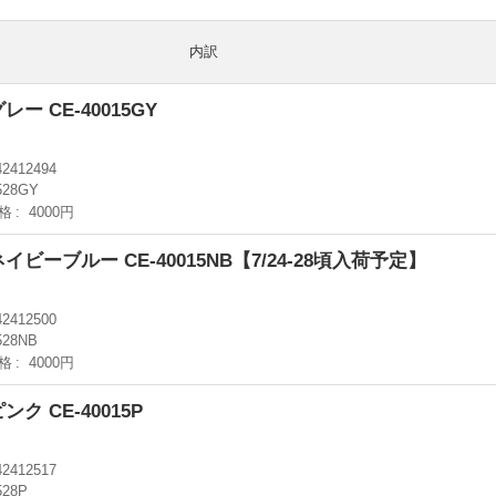
内訳
ー CE-40015GY
42412494
528GY
格
4000円
ビーブルー CE-40015NB【7/24-28頃入荷予定】
42412500
528NB
格
4000円
ク CE-40015P
42412517
528P