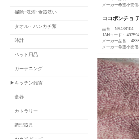
メーカー希望小売価
掃除･洗濯･食器洗い
ココポンチョ アイ
タオル・ハンカチ類
品番
NS438104
JANコード
49759
時計
メーカー品番
483
メーカー希望小売価
ペット用品
ガーデニング
▶キッチン雑貨
食器
カトラリー
調理器具