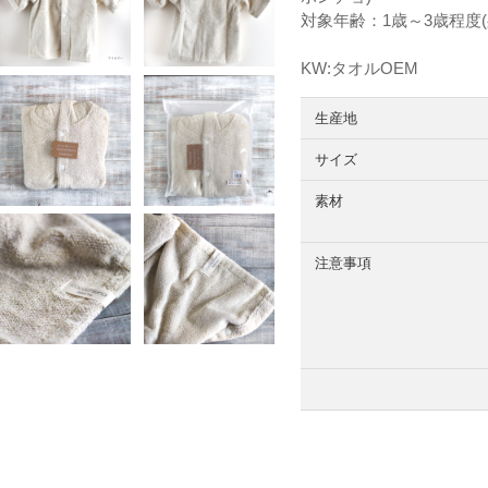
対象年齢：1歳～3歳程度(身
KW:タオルOEM
生産地
サイズ
素材
注意事項