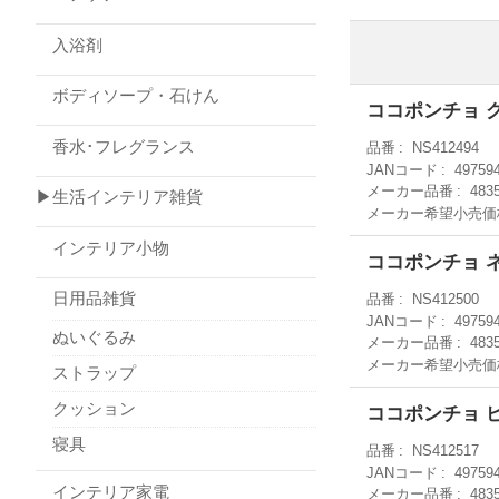
入浴剤
ボディソープ・石けん
ココポンチョ グレ
香水･フレグランス
品番
NS412494
JANコード
49759
メーカー品番
483
▶生活インテリア雑貨
メーカー希望小売価
インテリア小物
ココポンチョ ネイ
日用品雑貨
品番
NS412500
JANコード
49759
ぬいぐるみ
メーカー品番
483
メーカー希望小売価
ストラップ
クッション
ココポンチョ ピン
寝具
品番
NS412517
JANコード
49759
インテリア家電
メーカー品番
483