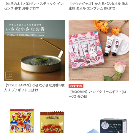
【生活の木】パロサントスティック イン
【サウナグッズ】かぶるバスタオル 吸水
センス 香木 お香 アロマ
速乾 タオル エンブレム BKBT2
【STYLE JAPAN】小さな小さなお香 5枚
入り プチギフト 虫よけ
【MOOMIN】ハンドクリームギフト(ロ
ーズ) 母の日