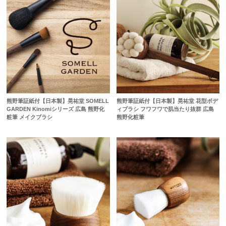
熊野筆証紙付【日本製】晃祐堂 SOMELL
熊野筆証紙付【日本製】晃祐堂 花型ボデ
GARDEN Kinomiシリーズ 広島 熊野化
ィブラシ フワフワで肌当たり抜群 広島
粧筆 メイクブラシ
熊野化粧筆