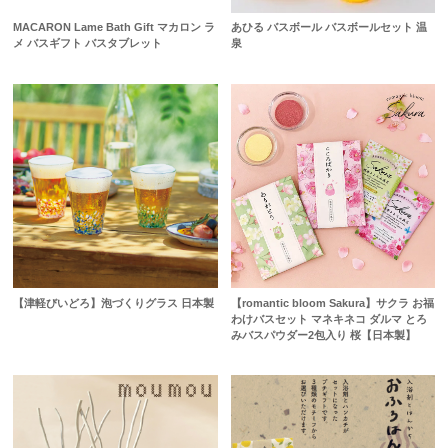
MACARON Lame Bath Gift マカロン ラ
あひる バスボール バスボールセット 温
メ バスギフト バスタブレット
泉
【津軽びいどろ】泡づくりグラス 日本製
【romantic bloom Sakura】サクラ お福
わけバスセット マネキネコ ダルマ とろ
みバスパウダー2包入り 桜【日本製】