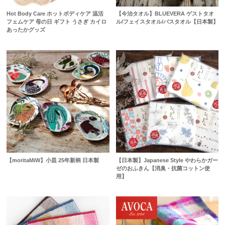
Hot Body Care ホットボディケア 温活
【今治タオル】BLUEVERA ゲストタオ
フェムケア 母の日 ギフト うさぎ カイロ
ル/フェイスタオル/バスタオル【日本製】
あったかグッズ
【moritaMiW】小皿 25年新柄 日本製
【日本製】Japanese Style やわらかガー
ゼのおふきん【消臭・抗菌コットン使
用】