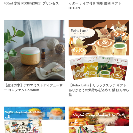
480ml 水筒 PDSH5(2025) プリンセス
ッター ナイフ付き 簡単 便利 ギフト
BTG1N
【生活の木】アロマミストディフューザ
【Relax Latte】リラックスラテ ギフト
ー コロファム Corofum
ありがとうの気持ちを込めて 猫 ほんやら
堂