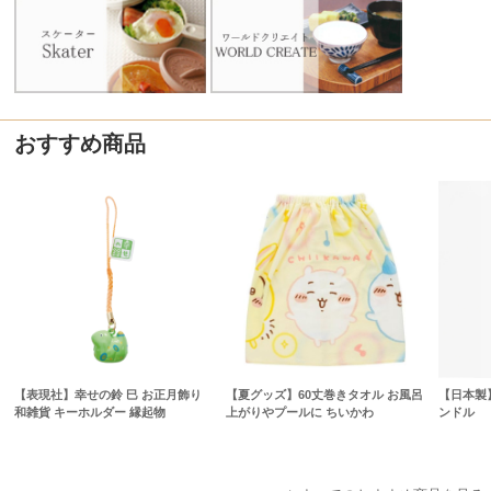
おすすめ商品
【表現社】幸せの鈴 巳 お正月飾り
【夏グッズ】60丈巻きタオル お風呂
【日本製】
和雑貨 キーホルダー 縁起物
上がりやプールに ちいかわ
ンドル