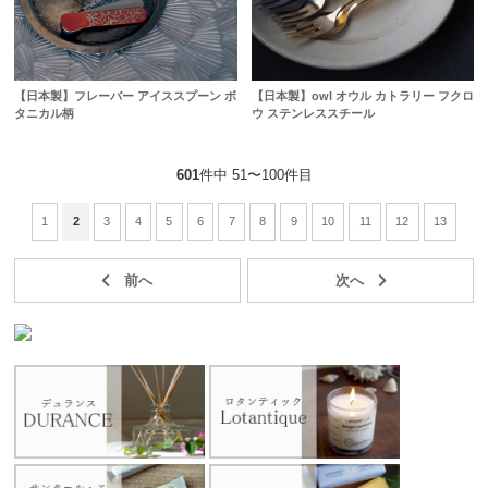
【日本製】フレーバー アイススプーン ボ
【日本製】owl オウル カトラリー フクロ
タニカル柄
ウ ステンレススチール
601
件中 51〜100件目
1
2
3
4
5
6
7
8
9
10
11
12
13