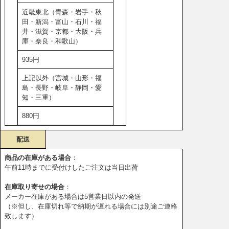
近畿東北（青森・岩手・秋
田・新潟・富山・石川・福
井・滋賀・京都・大阪・兵
庫・奈良・和歌山）
935円
上記以外（宮城・山形・福
島・長野・岐阜・静岡・愛
知・三重）
880円
配送
商品の在庫がある場合
：
午前11時までに受付けしたご注文は当日出荷
在庫取り寄せの場合
：
メーカー在庫がある場合は5営業日以内の発送
（※但し、在庫切れ等で納期が遅れる場合には別途ご連絡
致します）