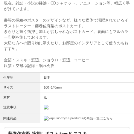
現在、雑誌・小説の挿絵・CDジャケット、アニメーション等、幅広く手
がけています。
書籍の挿絵やポスターのデザインなど、様々な媒体で活躍されているイ
ラストレーター・藤巻佐有梨のポストカード。
きらりと輝く箔押し加工がおしゃれなポストカード。裏面にもフルカラ
ー印刷を施しております。
大切な方への贈り物に添えたり、お部屋のインテリアとして使うのもお
すすめ。
金箔：ススキ・窓辺、ジョウロ・窓辺、コーヒー
銀箔：空飛ぶ記憶・眠れぬ夜
生産地
日本
サイズ
100×148mm
素材
紙
注意事項
関連商品
cozyca productsの商品一覧はこちら
藤巻佐有梨 箔押しポストカード ススキ