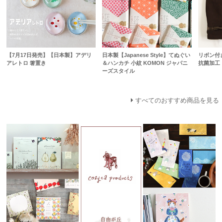
【7月17日発売】【日本製】アデリ
日本製【Japanese Style】てぬぐい
リボン付
アレトロ 箸置き
＆ハンカチ 小紋 KOMON ジャパニ
抗菌加工
ーズスタイル
すべてのおすすめ商品を見る