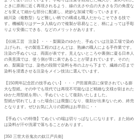
ときに原画に近く再現されるよう、線の太さや点の大きさを刃の角度な
どを変えて細かな部分に配慮し、絶妙な加減で彫っていきます。
細川染（複数型）など難しい柄での構成も職人だからこそできる技で
す。機械彫りはデータ入稿なので複製が容易なこと、柄によっては手彫
りより安価にできる、などのメリットがあります。
【伝統工芸 注染】・・・梨園染のゆかた、手ぬぐいは注染工場で染め
上げられ、その製造工程のほとんどは、熟練の職人による手作業です。
注染の手ぬぐいは、両面が表です。見えないところや裏側に凝る日本人
の美意識では、使う側が常に表であることが望まれています。そのた
め、梨園染では、染色の段階で染料を布の上から下まで、繊維の芯まで
染料を浸透させる注染をメイン技法に選んでいます。
【150周年記念匠の技手ぬぐい】・・・戸田屋商店に保管されている膨
大な型紙。その中でも現代では再現不可能なほど精緻な文様が刻まれた
ゆかた用型紙を用い、手ぬぐいとして復刻いたしました。
型紙が切れてしまった場合には廃盤になり、復刻が出来ないため、終売
となります。ぜひお気に入りの図柄はお早目に・・
【手ぬぐいの特徴】てぬぐいの端は切りっぱなしになります。また始め
は染料が汗や洗濯で落ちることがあります。
[350 三世大谷鬼次の奴江戸兵衛]