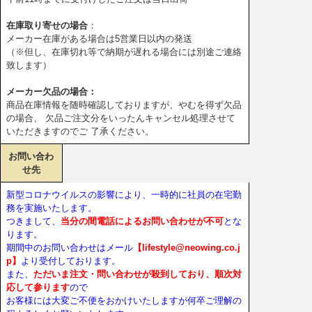
在庫取り寄せの場合
：
メーカー在庫がある場合は5営業日以内の発送
（※但し、在庫切れ等で納期が遅れる場合には別途ご連絡
致します）
メーカー欠品の場合：
商品在庫情報を随時確認しておりますが、やむを得ず欠品
の場合、 欠品ご注文分をいったんキャンセル処理させて
いただきますのでご 了承ください。
お問い合わ
せ先
新型コロナウイルスの影響により、一時的に社員の在宅勤
務を実施いたします。
つきまして、
当分の間電話によるお問い合わせが不可
とな
ります。
期間中のお問い合わせはメール
【lifestyle@neowing.co.j
p】
より受付しております。
また、
ただいま注文・問い合わせが殺到しており、順次対
応して参ります
ので
お客様には大変ご不便をおかけいたしますが何卒ご理解の