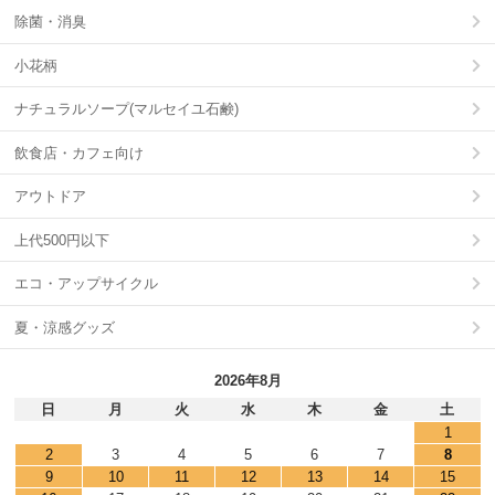
除菌・消臭
小花柄
ナチュラルソープ(マルセイユ石鹸)
飲食店・カフェ向け
アウトドア
上代500円以下
エコ・アップサイクル
夏・涼感グッズ
2026年8月
日
月
火
水
木
金
土
1
2
3
4
5
6
7
8
9
10
11
12
13
14
15