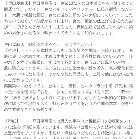
【戸田屋商店】戸田屋商店は、創業1872年の日本橋にある老舗てぬぐい
商店です。デザイン、色などすべてがオリジナル。伝統を継承しながら
も、大胆で斬新な意匠、色など温故知新の心を大切にしています。こだ
わりのてぬぐいは型紙からはじまり、染め、最後の仕上げであるたたみ
加工までほとんどが人の手によるもの。機械生産では感じられない手染
めの温かさのある深い味わいのてぬぐいをご紹介いたします。
戸田屋商店 梨園染の手ぬぐい ３つのこだわり
【生地】・・・天然素材の安心を。梨園染の生地は、化繊とは違う、素
肌に優しい木綿です。木綿は丈夫で軽く、吸湿性に優れているので、汗
や水分を程よく吸収し、すばやく乾きます。使うほどに風合いが増し、
肌に馴染んできます。洗い込むほどに染め色が落ち着き、色の変化も楽
しみの一つになります。ゆかたや他の商品にも、上質で他にはない生地
にこだわっています。
梨園染の手ぬぐいでは「新岡」と「若松」というブランド名で特別に織
った生地を使用しており、「新岡」が特岡（岡よりも上質）、「若松」
が上総理（総理よりも上質）にあたります。どちらも一般的な特岡や総
理に比べて生地巾が広く、打ち込み（寸間あたりの生地の本数）が多い
ので丈夫なことが特長です。
【型紙】・・・戸田屋商店では職人の手彫りと機械彫りの2種類をメイ
ンに注染の型紙を彫っています。機械彫りは近年できた技術で徐々に注
文数が増えていますが、手彫り・機械彫りどちらにも特徴があり、柄に
よって使い分けています。手彫りは注染を熟知した職人が、染められた