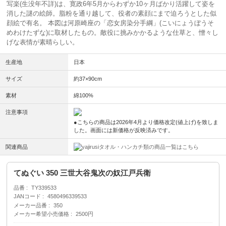
写楽(生没年不詳)は、寛政6年5月からわずか10ヶ月ばかり活躍して姿を
消した謎の絵師。脂粉を通り越して、役者の素顔にまで迫ろうとした似
顔絵で有名。 本図は河原崎座の「恋女房染分手綱」(こいにょうぼうそ
めわけたずな)に取材したもの。敵役に挑みかかるような仕草と、憎々し
げな表情が素晴らしい。
生産地
日本
サイズ
約37×90cm
素材
綿100%
注意事項
●こちらの商品は2026年4月より価格改定(値上げ)を致しま
した。画面には新価格が反映済みです。
関連商品
タオル・ハンカチ類の商品一覧はこちら
てぬぐい 350 三世大谷鬼次の奴江戸兵衛
品番
TY339533
JANコード
4580496339533
メーカー品番
350
メーカー希望小売価格
2500円