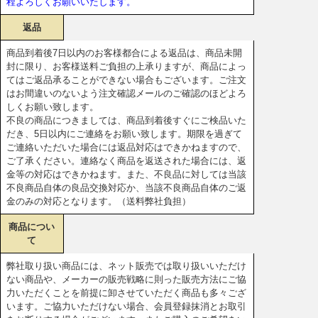
程よろしくお願いいたします。
返品
商品到着後7日以内のお客様都合による返品は、商品未開
封に限り、お客様送料ご負担の上承りますが、商品によっ
てはご返品承ることができない場合もございます。ご注文
はお間違いのないよう注文確認メールのご確認のほどよろ
しくお願い致します。
不良の商品につきましては、商品到着後すぐにご検品いた
だき、5日以内にご連絡をお願い致します。期限を過ぎて
ご連絡いただいた場合には返品対応はできかねますので、
ご了承ください。連絡なく商品を返送された場合には、返
金等の対応はできかねます。また、不良品に対しては当該
不良商品自体の良品交換対応か、当該不良商品自体のご返
金のみの対応となります。（送料弊社負担）
商品につい
て
弊社取り扱い商品には、ネット販売では取り扱いいただけ
ない商品や、メーカーの販売戦略に則った販売方法にご協
力いただくことを前提に卸させていただく商品も多々ござ
います。ご協力いただけない場合、会員登録抹消とお取引