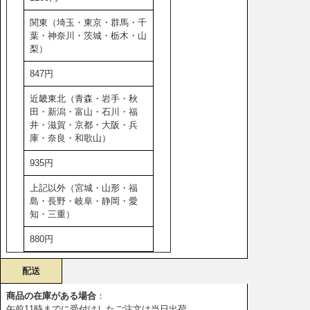
関東（埼玉・東京・群馬・千
葉・神奈川・茨城・栃木・山
梨）
847円
近畿東北（青森・岩手・秋
田・新潟・富山・石川・福
井・滋賀・京都・大阪・兵
庫・奈良・和歌山）
935円
上記以外（宮城・山形・福
島・長野・岐阜・静岡・愛
知・三重）
880円
配送
商品の在庫がある場合
：
午前11時までに受付けしたご注文は当日出荷