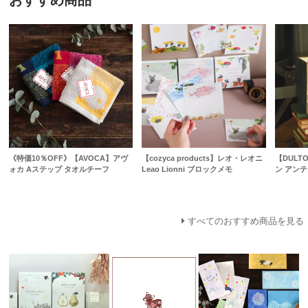
おすすめ商品
《特価10％OFF》【AVOCA】アヴ
【cozyca products】レオ・レオニ
【DULT
ォカ Aステップ タオルチーフ
Leao Lionni ブロックメモ
ン アン
すべてのおすすめ商品を見る