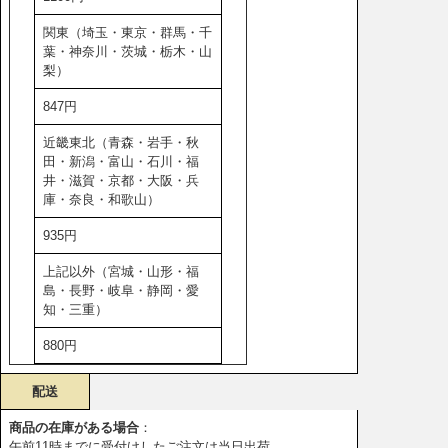
関東（埼玉・東京・群馬・千
葉・神奈川・茨城・栃木・山
梨）
847円
近畿東北（青森・岩手・秋
田・新潟・富山・石川・福
井・滋賀・京都・大阪・兵
庫・奈良・和歌山）
935円
上記以外（宮城・山形・福
島・長野・岐阜・静岡・愛
知・三重）
880円
配送
商品の在庫がある場合
：
午前11時までに受付けしたご注文は当日出荷