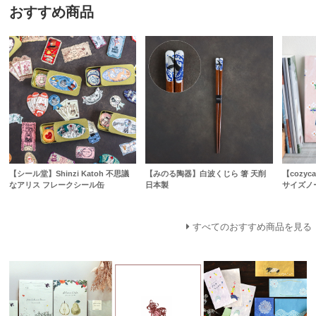
おすすめ商品
【シール堂】Shinzi Katoh 不思議
【みのる陶器】白波くじら 箸 天削
【cozyc
なアリス フレークシール缶
日本製
サイズノ
すべてのおすすめ商品を見る