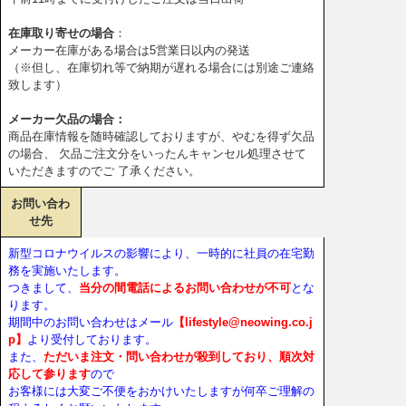
在庫取り寄せの場合
：
メーカー在庫がある場合は5営業日以内の発送
（※但し、在庫切れ等で納期が遅れる場合には別途ご連絡
致します）
メーカー欠品の場合：
商品在庫情報を随時確認しておりますが、やむを得ず欠品
の場合、 欠品ご注文分をいったんキャンセル処理させて
いただきますのでご 了承ください。
お問い合わ
せ先
新型コロナウイルスの影響により、一時的に社員の在宅勤
務を実施いたします。
つきまして、
当分の間電話によるお問い合わせが不可
とな
ります。
期間中のお問い合わせはメール
【lifestyle@neowing.co.j
p】
より受付しております。
また、
ただいま注文・問い合わせが殺到しており、順次対
応して参ります
ので
お客様には大変ご不便をおかけいたしますが何卒ご理解の