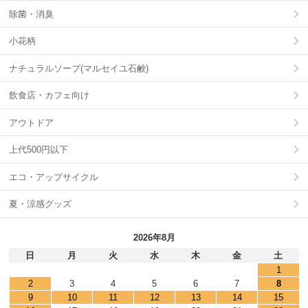
除菌・消臭
小花柄
ナチュラルソープ(マルセイユ石鹸)
飲食店・カフェ向け
アウトドア
上代500円以下
エコ・アップサイクル
夏・涼感グッズ
2026年8月
日
月
火
水
木
金
土
1
2
3
4
5
6
7
8
9
10
11
12
13
14
15