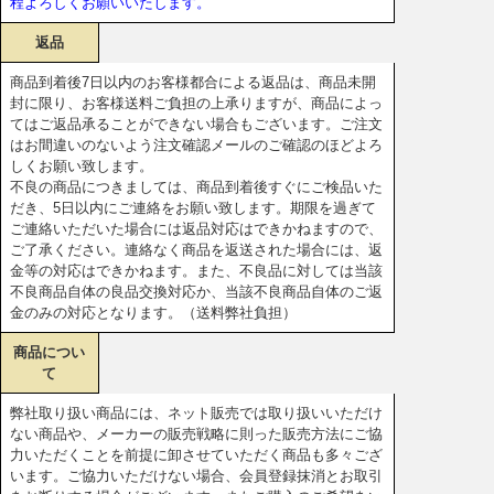
程よろしくお願いいたします。
返品
商品到着後7日以内のお客様都合による返品は、商品未開
封に限り、お客様送料ご負担の上承りますが、商品によっ
てはご返品承ることができない場合もございます。ご注文
はお間違いのないよう注文確認メールのご確認のほどよろ
しくお願い致します。
不良の商品につきましては、商品到着後すぐにご検品いた
だき、5日以内にご連絡をお願い致します。期限を過ぎて
ご連絡いただいた場合には返品対応はできかねますので、
ご了承ください。連絡なく商品を返送された場合には、返
金等の対応はできかねます。また、不良品に対しては当該
不良商品自体の良品交換対応か、当該不良商品自体のご返
金のみの対応となります。（送料弊社負担）
商品につい
て
弊社取り扱い商品には、ネット販売では取り扱いいただけ
ない商品や、メーカーの販売戦略に則った販売方法にご協
力いただくことを前提に卸させていただく商品も多々ござ
います。ご協力いただけない場合、会員登録抹消とお取引