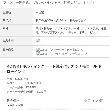
ファスナー開閉式。お買い物やレジャー、行楽などにおすすめ♪
生産地
中国製
サイズ
横520×縦330×マチ170mm（持ち手含まず）
素材
表地・持ち手：ポリエステル／中材：ポリエステル、綿裏
地：アルミ蒸着フィルム／持ち手：ポリプロピレン
注意事項
関連商品
【スケーター】の一覧はこちら
【キャラクター】の一覧はこちら
KCTSK1 キルティングトート保冷バッグ シナモロール ド
ローイング
品番
SU730269
JANコード
4973307730269
メーカー品番
KCTSK1
メーカー希望小売価格
3,200円
販売価格
会員のみ公開
（単価 × 入数）