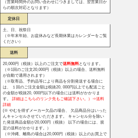
（営業時間外のお問い合わせにつきましては、翌営業日か
らの順次対応となります）
定休日
土、日、祝祭日
（※年末年始、お盆休みなど長期休業はカレンダーをご覧
ください）
送料
20,000円（税抜）以上のご注文で
送料無料
となります。
（※1回のご注文20,000円（税抜）以上の場合、送料無料
が自動で適用されます）
（※取寄品、予約品等により商品を分割発送する場合に
は、 １回のご注文金額は税抜20, 000円以上でも配送ごと
の金額が税抜20, 000円以下の場合には送料がかかりま
す。
詳細はこちらのリンク先もご確認下さい。）⇒送料
詳細
(※ やむを得ずメーカー欠品の場合、 欠品商品分はいった
んキャンセルさせていただきます。 キャンセル分を除い
た発送商品金額が20,000円（税抜） 以下の場合には、規
定の送料がかかります。）
（※沖縄、離島の場合は20,000円（税抜）以上のお買上で