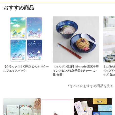
おすすめ商品
【クラックス】CRUX ひんやりクー
【マルサン近藤】M-mode 窯変中華
【人気のk
ルフェイスパック
インスタン丼&餃子皿&チャーハン
ポップア
皿 食器
イプ【kat
すべてのおすすめ商品を見る