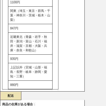
1100円
関東（埼玉・東京・群馬・千
葉・神奈川・茨城・栃木・山
梨）
847円
近畿東北（青森・岩手・秋
田・新潟・富山・石川・福
井・滋賀・京都・大阪・兵
庫・奈良・和歌山）
935円
上記以外（宮城・山形・福
島・長野・岐阜・静岡・愛
知・三重）
880円
配送
商品の在庫がある場合
：