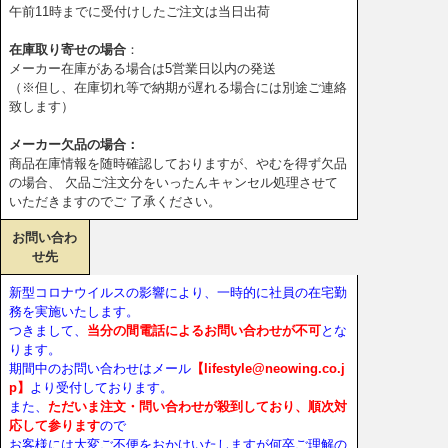
午前11時までに受付けしたご注文は当日出荷
在庫取り寄せの場合
：
メーカー在庫がある場合は5営業日以内の発送
（※但し、在庫切れ等で納期が遅れる場合には別途ご連絡
致します）
メーカー欠品の場合：
商品在庫情報を随時確認しておりますが、やむを得ず欠品
の場合、 欠品ご注文分をいったんキャンセル処理させて
いただきますのでご 了承ください。
お問い合わ
せ先
新型コロナウイルスの影響により、一時的に社員の在宅勤
務を実施いたします。
つきまして、
当分の間電話によるお問い合わせが不可
とな
ります。
期間中のお問い合わせはメール
【lifestyle@neowing.co.j
p】
より受付しております。
また、
ただいま注文・問い合わせが殺到しており、順次対
応して参ります
ので
お客様には大変ご不便をおかけいたしますが何卒ご理解の