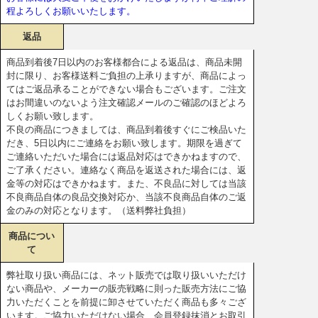
程よろしくお願いいたします。
返品
商品到着後7日以内のお客様都合による返品は、商品未開
封に限り、お客様送料ご負担の上承りますが、商品によっ
てはご返品承ることができない場合もございます。ご注文
はお間違いのないよう注文確認メールのご確認のほどよろ
しくお願い致します。
不良の商品につきましては、商品到着後すぐにご検品いた
だき、5日以内にご連絡をお願い致します。期限を過ぎて
ご連絡いただいた場合には返品対応はできかねますので、
ご了承ください。連絡なく商品を返送された場合には、返
金等の対応はできかねます。また、不良品に対しては当該
不良商品自体の良品交換対応か、当該不良商品自体のご返
金のみの対応となります。（送料弊社負担）
商品につい
て
弊社取り扱い商品には、ネット販売では取り扱いいただけ
ない商品や、メーカーの販売戦略に則った販売方法にご協
力いただくことを前提に卸させていただく商品も多々ござ
います。ご協力いただけない場合、会員登録抹消とお取引