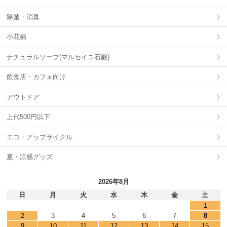
除菌・消臭
小花柄
ナチュラルソープ(マルセイユ石鹸)
飲食店・カフェ向け
アウトドア
上代500円以下
エコ・アップサイクル
夏・涼感グッズ
2026年8月
日
月
火
水
木
金
土
1
2
3
4
5
6
7
8
9
10
11
12
13
14
15