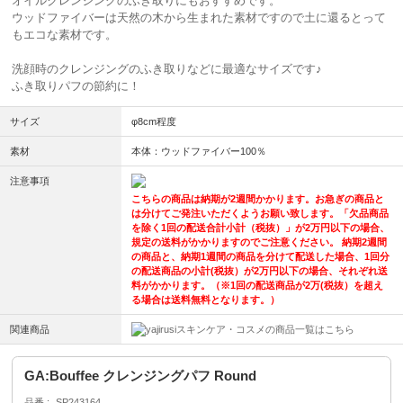
オイルクレンジングのふき取りにもおすすめです。
ウッドファイバーは天然の木から生まれた素材ですので土に還るとって
もエコな素材です。
洗顔時のクレンジングのふき取りなどに最適なサイズです♪
ふき取りパフの節約に！
サイズ
φ8cm程度
素材
本体：ウッドファイバー100％
注意事項
こちらの商品は納期が2週間かかります。お急ぎの商品と
は分けてご発注いただくようお願い致します。「欠品商品
を除く1回の配送合計小計（税抜）」が2万円以下の場合、
規定の送料がかかりますのでご注意ください。 納期2週間
の商品と、納期1週間の商品を分けて配送した場合、1回分
の配送商品の小計(税抜）が2万円以下の場合、それぞれ送
料がかかります。（※1回の配送商品が2万(税抜）を超え
る場合は送料無料となります。）
関連商品
スキンケア・コスメの商品一覧はこちら
GA:Bouffee クレンジングパフ Round
品番
SP243164