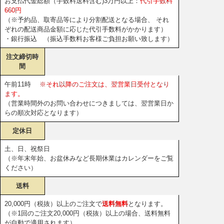
お支払代金総額（手数料送料含む)3万円以上：
代引手数料
660円
（※予約品、取寄品等により分割配送となる場合、 それ
ぞれの配送商品金額に応じた代引手数料がかかります）
・銀行振込 （振込手数料お客様ご負担お願い致します）
注文締切時
間
午前11時
※それ以降のご注文は、翌営業日受付となり
ます。
（営業時間外のお問い合わせにつきましては、翌営業日か
らの順次対応となります）
定休日
土、日、祝祭日
（※年末年始、お盆休みなど長期休業はカレンダーをご覧
ください）
送料
20,000円（税抜）以上のご注文で
送料無料
となります。
（※1回のご注文20,000円（税抜）以上の場合、送料無料
が自動で適用されます）