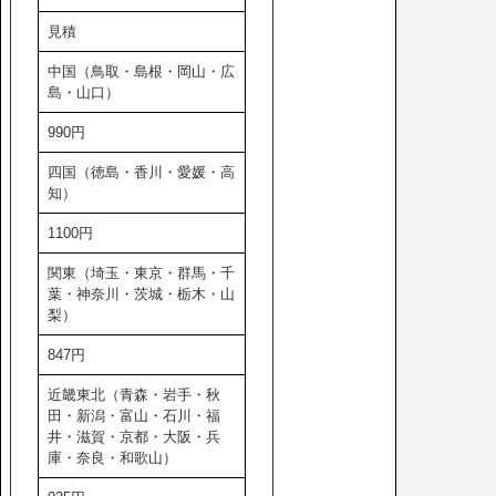
見積
中国（鳥取・島根・岡山・広
島・山口）
990円
四国（徳島・香川・愛媛・高
知）
1100円
関東（埼玉・東京・群馬・千
葉・神奈川・茨城・栃木・山
梨）
847円
近畿東北（青森・岩手・秋
田・新潟・富山・石川・福
井・滋賀・京都・大阪・兵
庫・奈良・和歌山）