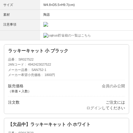
サイズ
W4.8×D5.5×H9.7(cm)
素材
陶器
注意事項
貯金箱の一覧はこちら
ラッキーキャット 小 ブラック
品番
SR027522
JANコード
4942423027522
メーカー品番
SAN752-1
メーカー希望小売価格
1800円
販売価格
会員のみ公開
（単価 × 入数）
注文数
ご注文には
ログイン
してください
【欠品中】ラッキーキャット 小 ホワイト
品番
SR017523