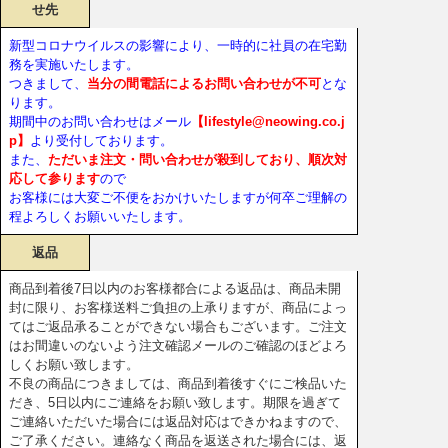
せ先
新型コロナウイルスの影響により、一時的に社員の在宅勤
務を実施いたします。
つきまして、
当分の間電話によるお問い合わせが不可
とな
ります。
期間中のお問い合わせはメール
【lifestyle@neowing.co.j
p】
より受付しております。
また、
ただいま注文・問い合わせが殺到しており、順次対
応して参ります
ので
お客様には大変ご不便をおかけいたしますが何卒ご理解の
程よろしくお願いいたします。
返品
商品到着後7日以内のお客様都合による返品は、商品未開
封に限り、お客様送料ご負担の上承りますが、商品によっ
てはご返品承ることができない場合もございます。ご注文
はお間違いのないよう注文確認メールのご確認のほどよろ
しくお願い致します。
不良の商品につきましては、商品到着後すぐにご検品いた
だき、5日以内にご連絡をお願い致します。期限を過ぎて
ご連絡いただいた場合には返品対応はできかねますので、
ご了承ください。連絡なく商品を返送された場合には、返