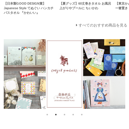
【日本製GOOD DESIGN賞】
【夏グッズ】60丈巻きタオル お風呂
【東京か
Japanese Style てぬぐい ハンカチ
上がりやプールに ちいかわ
ー箸置き
バスタオル 『かわいい』
すべてのおすすめ商品を見る